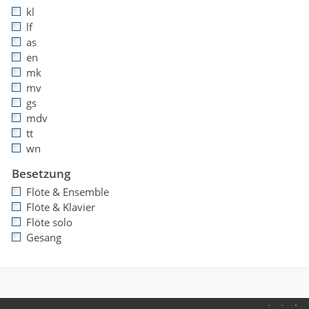
kl
lf
as
en
mk
mv
gs
mdv
tt
wn
Besetzung
Flöte & Ensemble
Flöte & Klavier
Flöte solo
Gesang