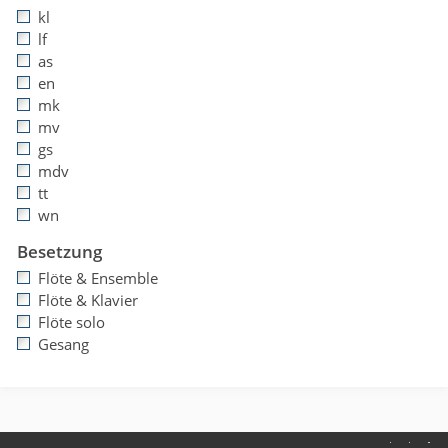
kl
lf
as
en
mk
mv
gs
mdv
tt
wn
Besetzung
Flöte & Ensemble
Flöte & Klavier
Flöte solo
Gesang