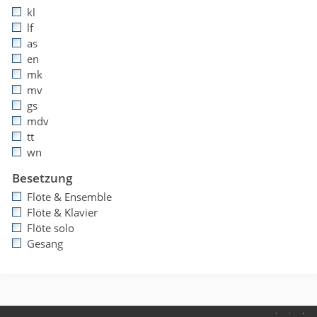
kl
lf
as
en
mk
mv
gs
mdv
tt
wn
Besetzung
Flöte & Ensemble
Flöte & Klavier
Flöte solo
Gesang