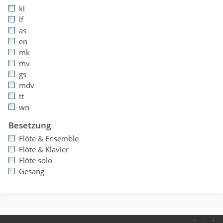
kl
lf
as
en
mk
mv
gs
mdv
tt
wn
Besetzung
Flöte & Ensemble
Flöte & Klavier
Flöte solo
Gesang