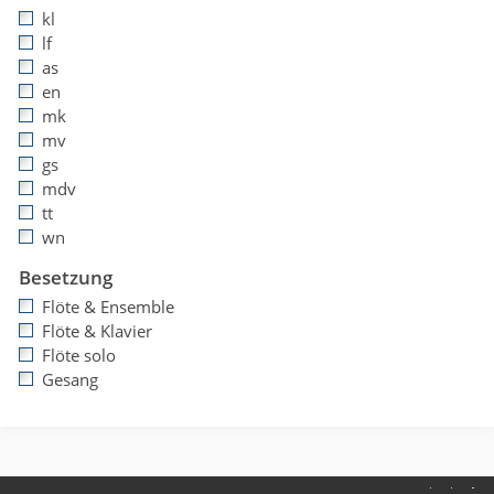
kl
lf
as
en
mk
mv
gs
mdv
tt
wn
Besetzung
Flöte & Ensemble
Flöte & Klavier
Flöte solo
Gesang