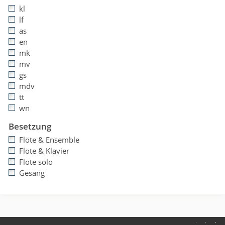
kl
lf
as
en
mk
mv
gs
mdv
tt
wn
Besetzung
Flöte & Ensemble
Flöte & Klavier
Flöte solo
Gesang