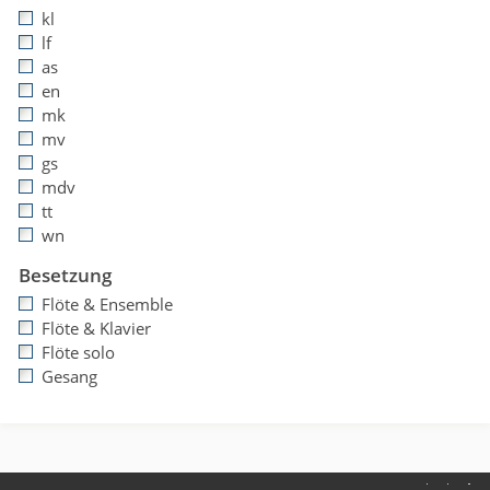
kl
lf
as
en
mk
mv
gs
mdv
tt
wn
Besetzung
Flöte & Ensemble
Flöte & Klavier
Flöte solo
Gesang