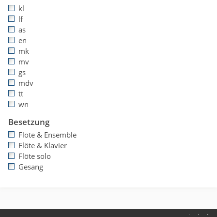
kl
lf
as
en
mk
mv
gs
mdv
tt
wn
Besetzung
Flöte & Ensemble
Flöte & Klavier
Flöte solo
Gesang