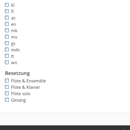
kl
lf
as
en
mk
mv
gs
mdv
tt
wn
Besetzung
Flöte & Ensemble
Flöte & Klavier
Flöte solo
Gesang