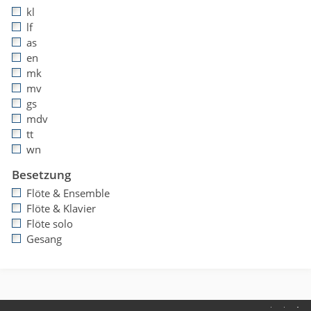
kl
lf
as
en
mk
mv
gs
mdv
tt
wn
Besetzung
Flöte & Ensemble
Flöte & Klavier
Flöte solo
Gesang