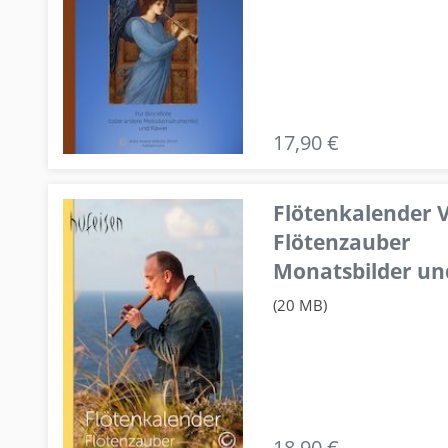
17,90 €
Flötenkalender V
Flötenzauber
Monatsbilder un
(20 MB)
18,90 €