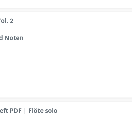
ol. 2
d Noten
ft PDF | Flöte solo