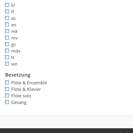
kl
lf
as
en
mk
mv
gs
mdv
tt
wn
Besetzung
Flöte & Ensemble
Flöte & Klavier
Flöte solo
Gesang