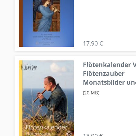
17,90 €
Flötenkalender V
Flötenzauber
Monatsbilder un
(20 MB)
18,90 €