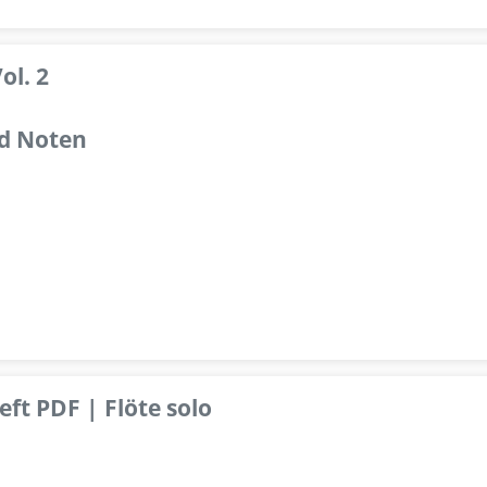
ol. 2
d Noten
ft PDF | Flöte solo