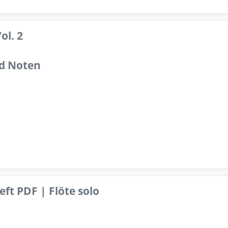
ol. 2
d Noten
ft PDF | Flöte solo