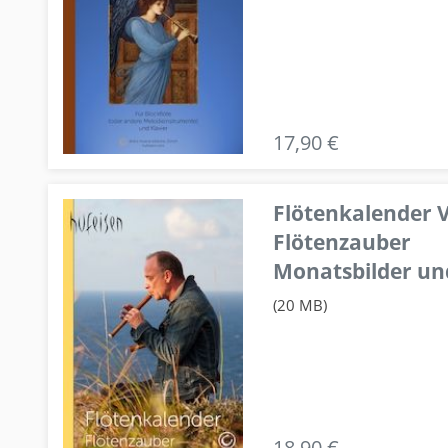
17,90 €
Flötenkalender V
Flötenzauber
Monatsbilder un
(20 MB)
18,90 €