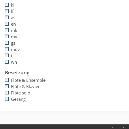
kl
lf
as
en
mk
mv
gs
mdv
tt
wn
Besetzung
Flöte & Ensemble
Flöte & Klavier
Flöte solo
Gesang