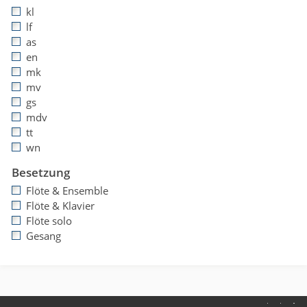
kl
lf
as
en
mk
mv
gs
mdv
tt
wn
Besetzung
Flöte & Ensemble
Flöte & Klavier
Flöte solo
Gesang