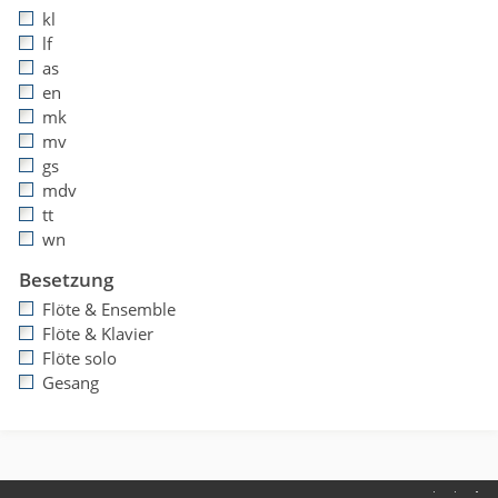
kl
lf
as
en
mk
mv
gs
mdv
tt
wn
Besetzung
Flöte & Ensemble
Flöte & Klavier
Flöte solo
Gesang