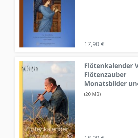
17,90 €
Flötenkalender V
Flötenzauber
Monatsbilder un
(20 MB)
18,90 €