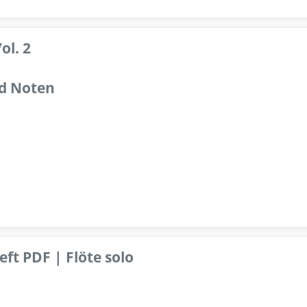
ol. 2
d Noten
ft PDF | Flöte solo