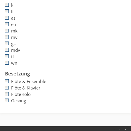
kl
lf
as
en
mk
mv
gs
mdv
tt
wn
Besetzung
Flöte & Ensemble
Flöte & Klavier
Flöte solo
Gesang