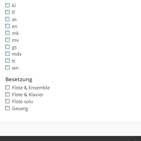
kl
lf
as
en
mk
mv
gs
mdv
tt
wn
Besetzung
Flöte & Ensemble
Flöte & Klavier
Flöte solo
Gesang