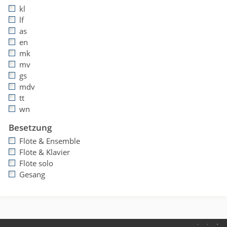
kl
lf
as
en
mk
mv
gs
mdv
tt
wn
Besetzung
Flöte & Ensemble
Flöte & Klavier
Flöte solo
Gesang