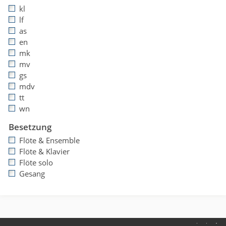
kl
lf
as
en
mk
mv
gs
mdv
tt
wn
Besetzung
Flöte & Ensemble
Flöte & Klavier
Flöte solo
Gesang