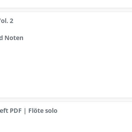
ol. 2
d Noten
ft PDF | Flöte solo