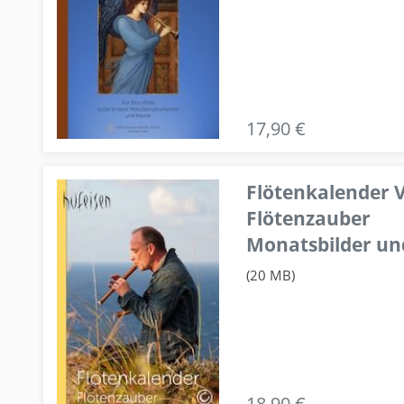
17,90 €
Flötenkalender V
Flötenzauber
Monatsbilder un
(20 MB)
18,90 €