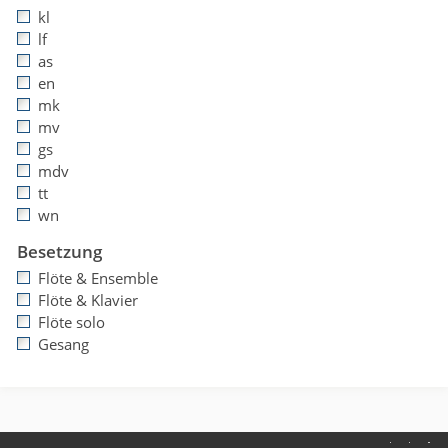
kl
lf
as
en
mk
mv
gs
mdv
tt
wn
Besetzung
Flöte & Ensemble
Flöte & Klavier
Flöte solo
Gesang