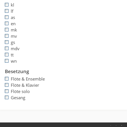
kl
lf
as
en
mk
mv
gs
mdv
tt
wn
Besetzung
Flöte & Ensemble
Flöte & Klavier
Flöte solo
Gesang