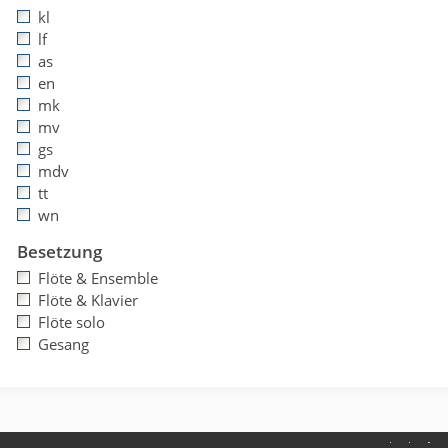
kl
lf
as
en
mk
mv
gs
mdv
tt
wn
Besetzung
Flöte & Ensemble
Flöte & Klavier
Flöte solo
Gesang