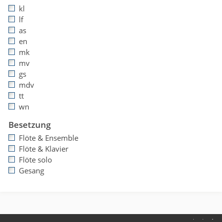
kl
lf
as
en
mk
mv
gs
mdv
tt
wn
Besetzung
Flöte & Ensemble
Flöte & Klavier
Flöte solo
Gesang