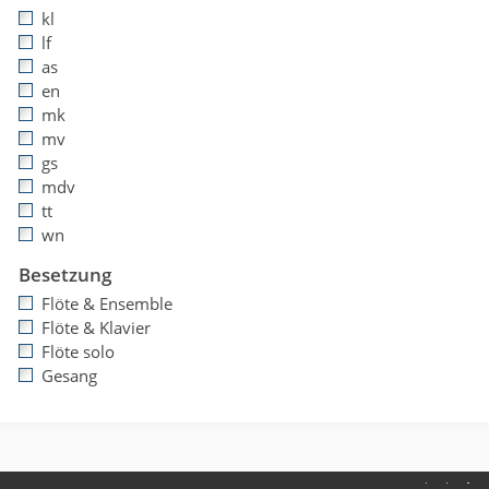
kl
lf
as
en
mk
mv
gs
mdv
tt
wn
Besetzung
Flöte & Ensemble
Flöte & Klavier
Flöte solo
Gesang