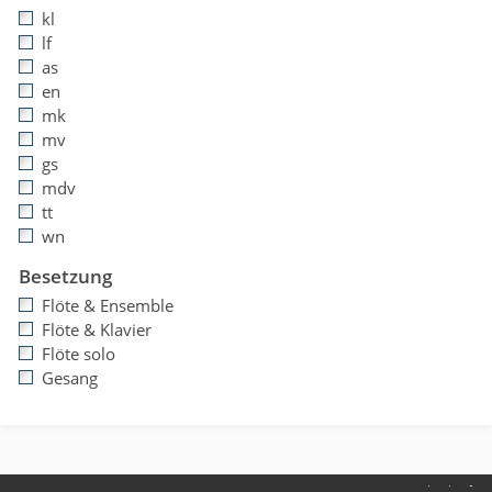
kl
lf
as
en
mk
mv
gs
mdv
tt
wn
Besetzung
Flöte & Ensemble
Flöte & Klavier
Flöte solo
Gesang