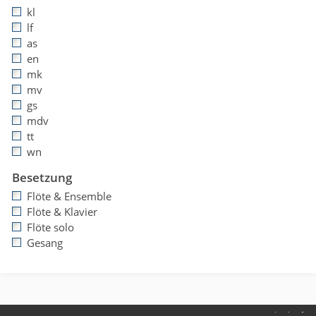
kl
lf
as
en
mk
mv
gs
mdv
tt
wn
Besetzung
Flöte & Ensemble
Flöte & Klavier
Flöte solo
Gesang