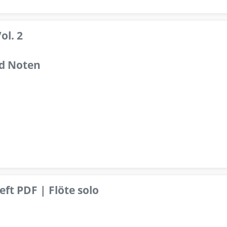
ol. 2
d Noten
ft PDF | Flöte solo