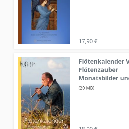
17,90 €
Flötenkalender V
Flötenzauber
Monatsbilder un
(20 MB)
18,90 €