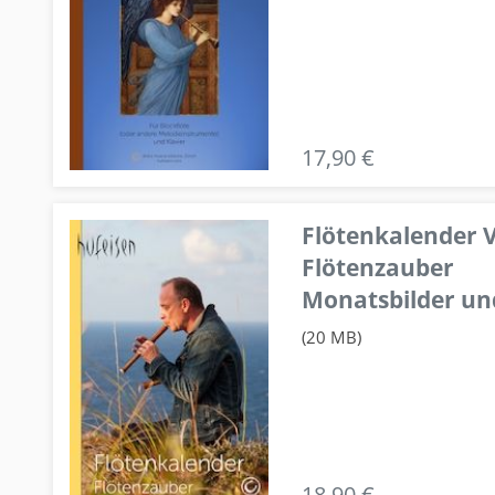
17,90 €
Flötenkalender V
Flötenzauber
Monatsbilder un
(20 MB)
18,90 €