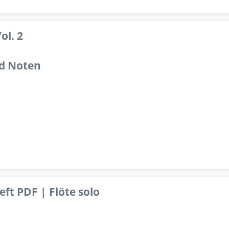
ol. 2
d Noten
ft PDF | Flöte solo