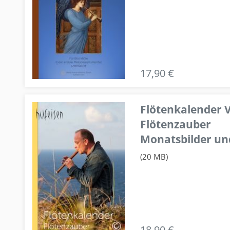
17,90 €
Flötenkalender V
Flötenzauber
Monatsbilder un
(20 MB)
18,90 €