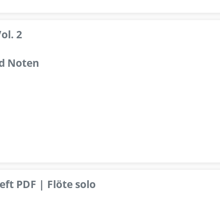
ol. 2
d Noten
ft PDF | Flöte solo