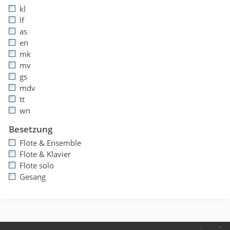
kl
lf
as
en
mk
mv
gs
mdv
tt
wn
Besetzung
Flöte & Ensemble
Flöte & Klavier
Flöte solo
Gesang