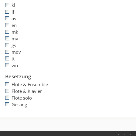
kl
lf
as
en
mk
mv
gs
mdv
tt
wn
Besetzung
Flöte & Ensemble
Flöte & Klavier
Flöte solo
Gesang