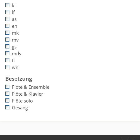
kl
lf
as
en
mk
mv
gs
mdv
tt
wn
Besetzung
Flöte & Ensemble
Flöte & Klavier
Flöte solo
Gesang