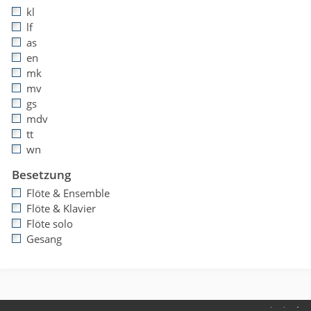
kl
lf
as
en
mk
mv
gs
mdv
tt
wn
Besetzung
Flöte & Ensemble
Flöte & Klavier
Flöte solo
Gesang