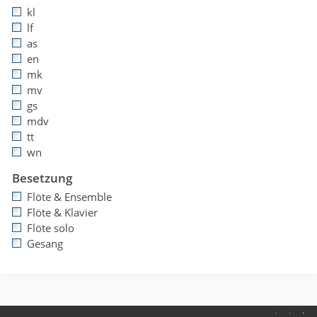
kl
lf
as
en
mk
mv
gs
mdv
tt
wn
Besetzung
Flöte & Ensemble
Flöte & Klavier
Flöte solo
Gesang