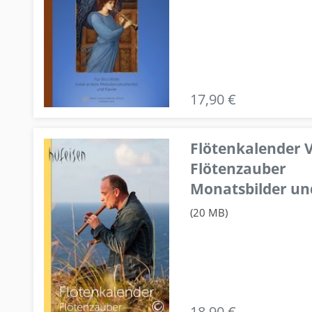
17,90 €
Flötenkalender V
Flötenzauber
Monatsbilder un
(20 MB)
18,90 €