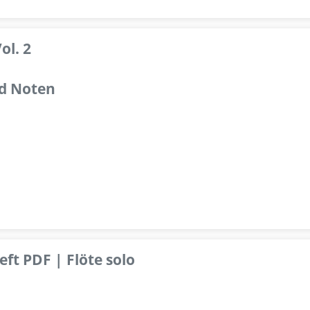
ol. 2
d Noten
ft PDF | Flöte solo