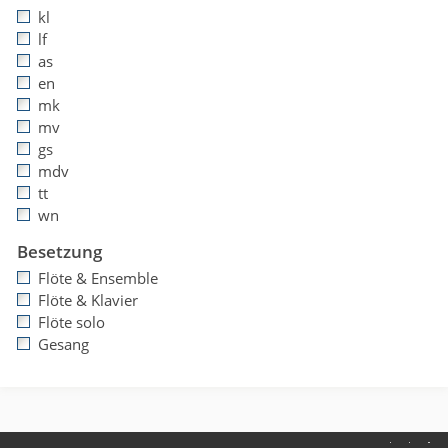
kl
lf
as
en
mk
mv
gs
mdv
tt
wn
Besetzung
Flöte & Ensemble
Flöte & Klavier
Flöte solo
Gesang