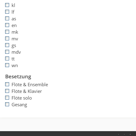
kl
lf
as
en
mk
mv
gs
mdv
tt
wn
Besetzung
Flöte & Ensemble
Flöte & Klavier
Flöte solo
Gesang