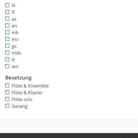
kl
lf
as
en
mk
mv
gs
mdv
tt
wn
Besetzung
Flöte & Ensemble
Flöte & Klavier
Flöte solo
Gesang