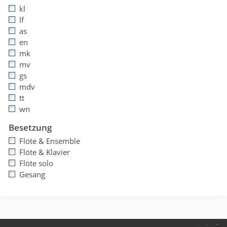
kl
lf
as
en
mk
mv
gs
mdv
tt
wn
Besetzung
Flöte & Ensemble
Flöte & Klavier
Flöte solo
Gesang