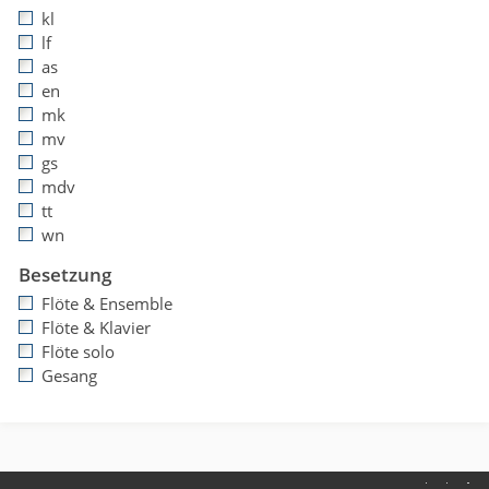
kl
lf
as
en
mk
mv
gs
mdv
tt
wn
Besetzung
Flöte & Ensemble
Flöte & Klavier
Flöte solo
Gesang