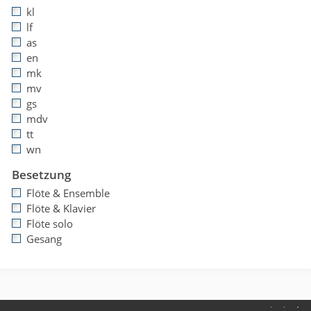
kl
lf
as
en
mk
mv
gs
mdv
tt
wn
Besetzung
Flöte & Ensemble
Flöte & Klavier
Flöte solo
Gesang