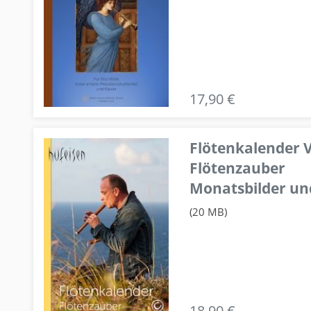
17,90 €
Flötenkalender V
Flötenzauber
Monatsbilder un
(20 MB)
18,90 €