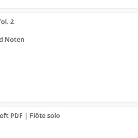
ol. 2
d Noten
ft PDF | Flöte solo