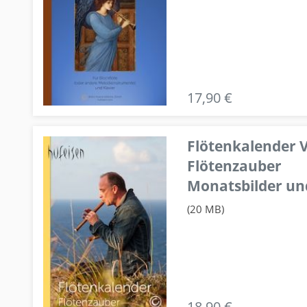
17,90 €
Flötenkalender V
Flötenzauber
Monatsbilder un
(20 MB)
18,90 €