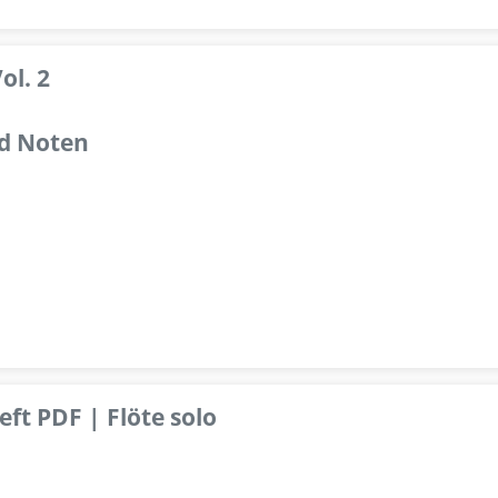
ol. 2
d Noten
ft PDF | Flöte solo