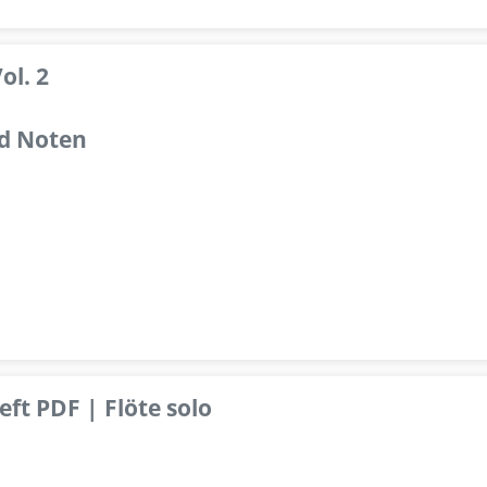
ol. 2
d Noten
ft PDF | Flöte solo