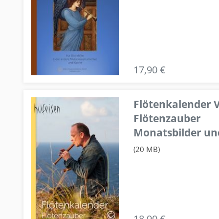
17,90 €
Flötenkalender V
Flötenzauber
Monatsbilder un
(20 MB)
18,90 €