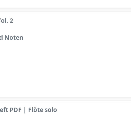
ol. 2
d Noten
ft PDF | Flöte solo