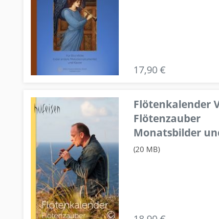
17,90 €
Flötenkalender V
Flötenzauber
Monatsbilder un
(20 MB)
18,90 €