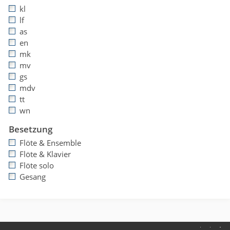
kl
lf
as
en
mk
mv
gs
mdv
tt
wn
Besetzung
Flöte & Ensemble
Flöte & Klavier
Flöte solo
Gesang